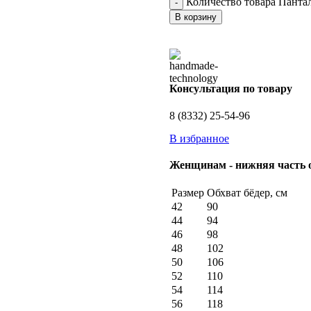
Количество товара Панта
В корзину
Консультация по товару
8 (8332) 25-54-96
В избранное
Женщинам - нижняя часть
Размер
Обхват бёдер, см
42
90
44
94
46
98
48
102
50
106
52
110
54
114
56
118