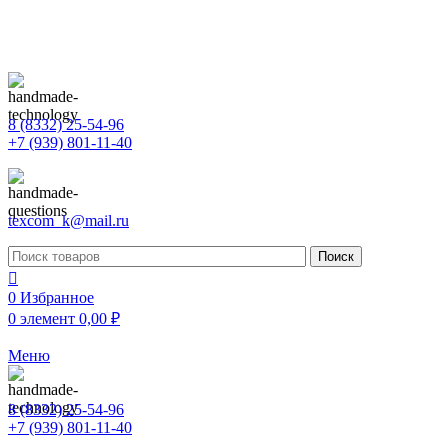
ВНИМАНИ
8 (8332) 25-54-96
+7 (939) 801-11-40
texcom_k@mail.ru
Поиск
0
Избранное
0
элемент
0,00
₽
Меню
8 (8332) 25-54-96
+7 (939) 801-11-40