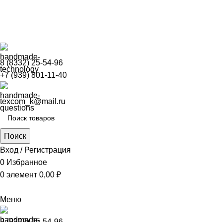
ВНИМАНИЕ
8 (8332) 25-54-96
+7 (939) 801-11-40
texcom_k@mail.ru
Поиск
Вход / Регистрация
0
Избранное
0
элемент
0,00
₽
Меню
8 (8332) 25-54-96