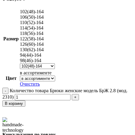
102(48)-164
106(50)-164
110(52)-164
114(54)-164
118(56)-164
Размер
122(58)-164
126(60)-164
130(62)-164
94(44)-164
98(46)-164
в ассортименте
Цвет
Очистить
Количество товара Брюки женские модель БрЖ 2.8 (мод.
2310)
В корзину
Консультация по товару